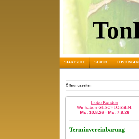
Ton
STARTSEITE
STUDIO
LEISTUNGEN 
Öffnungszeiten
Liebe Kunden
Wir haben GESCHLOSSEN:
Mo. 10.8.26 - Mo. 7.9.26
Terminvereinbarung