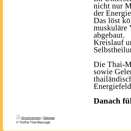
nicht nur M
der Energie
Das löst k
muskuläre 
abgebaut.
Kreislauf u
Selbstheilu
Die Thai-M
sowie Gele
thailändisc
Energiefeld
Danach füh
Druckversion
|
Sitemap
© TonPai Thai-Massage